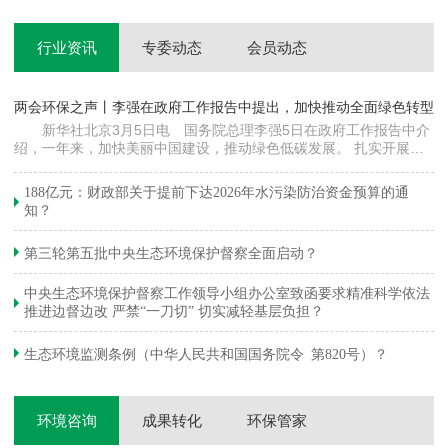
行业资讯
专委动态
会员动态
两会环保之声丨李强在政府工作报告中提出，加快推动全面绿色转型
科
新华社北京3月5日电 国务院总理李强5日在政府工作报告中介
绍，一年来，加快美丽中国建设，推动绿色低碳发展。 扎实开展大
郦
气污染防治提质增效行动，地级及以上城市细颗粒物（PM2.5）平均
质
浓度下降…
绿
188亿元：财政部关于提前下达2026年水污染防治资金预算的通
知？
第三轮第五批中央生态环境保护督察全面启动？
中央生态环境保护督察工作领导小组办公室致函要求精准科学依法
推进边督边改 严禁“一刀切” 切实减轻基层负担？
生态环境监测条例（中华人民共和国国务院令 第820号）？
环境咨询
成果转化
环保管家