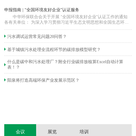
“
申报指南 | “全国环境友好企业”认证服务
高
中华环保联合会关于开展 “全国环境友好企业”认证工作的通知
各有关单位： 为深入学习贯彻习近平生态文明思想和全国生态环境
程
保护大会精神，加快推动发展方式绿色…
集
织
准
污水调试运营常见问题20问答？
生
基于城镇污水处理全流程环节的碳排放模型研究？
什么是碳中和污水处理厂？附全行业碳排放核算Excel自动计算
表！？
和
阳泉将打造高端环保产业发展示范区？
装
体
会议
展览
培训