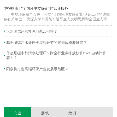
“
申报指南 | “全国环境友好企业”认证服务
高
中华环保联合会关于开展 “全国环境友好企业”认证工作的通知
各有关单位： 为深入学习贯彻习近平生态文明思想和全国生态环境
程
保护大会精神，加快推动发展方式绿色…
集
织
准
污水调试运营常见问题20问答？
生
基于城镇污水处理全流程环节的碳排放模型研究？
什么是碳中和污水处理厂？附全行业碳排放核算Excel自动计算
表！？
和
阳泉将打造高端环保产业发展示范区？
装
体
会议
展览
培训