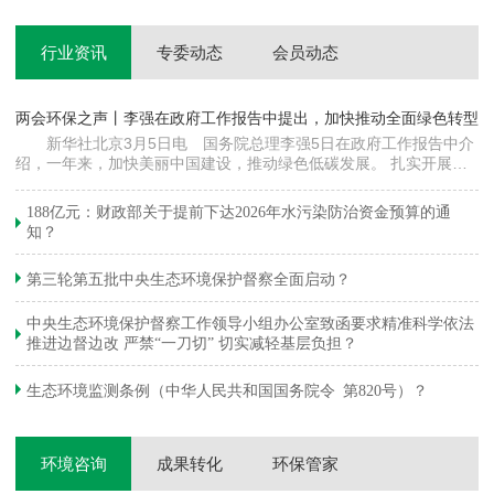
行业资讯
专委动态
会员动态
两会环保之声丨李强在政府工作报告中提出，加快推动全面绿色转型
科
新华社北京3月5日电 国务院总理李强5日在政府工作报告中介
绍，一年来，加快美丽中国建设，推动绿色低碳发展。 扎实开展大
郦
气污染防治提质增效行动，地级及以上城市细颗粒物（PM2.5）平均
质
浓度下降…
绿
188亿元：财政部关于提前下达2026年水污染防治资金预算的通
知？
第三轮第五批中央生态环境保护督察全面启动？
中央生态环境保护督察工作领导小组办公室致函要求精准科学依法
推进边督边改 严禁“一刀切” 切实减轻基层负担？
生态环境监测条例（中华人民共和国国务院令 第820号）？
环境咨询
成果转化
环保管家