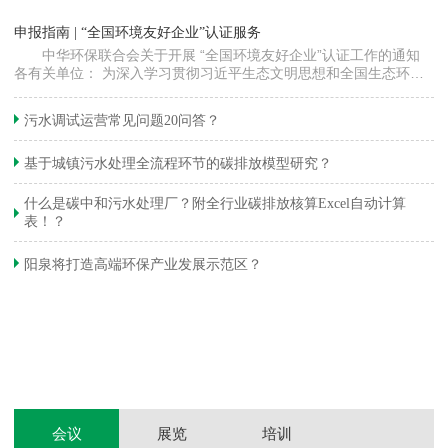
“
申报指南 | “全国环境友好企业”认证服务
高
中华环保联合会关于开展 “全国环境友好企业”认证工作的通知
各有关单位： 为深入学习贯彻习近平生态文明思想和全国生态环境
程
保护大会精神，加快推动发展方式绿色…
集
织
准
污水调试运营常见问题20问答？
生
基于城镇污水处理全流程环节的碳排放模型研究？
什么是碳中和污水处理厂？附全行业碳排放核算Excel自动计算
表！？
和
阳泉将打造高端环保产业发展示范区？
装
体
会议
展览
培训