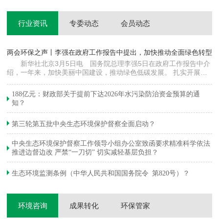
行业资讯
专委动态
会员动态
两会环保之声丨李强在政府工作报告中提出，加快推动全面绿色转型
科
新华社北京3月5日电 国务院总理李强5日在政府工作报告中介
绍，一年来，加快美丽中国建设，推动绿色低碳发展。 扎实开展大
郦
气污染防治提质增效行动，地级及以上城市细颗粒物（PM2.5）平均
质
浓度下降…
绿
188亿元：财政部关于提前下达2026年水污染防治资金预算的通
知？
第三轮第五批中央生态环境保护督察全面启动？
中央生态环境保护督察工作领导小组办公室致函要求精准科学依法
推进边督边改 严禁“一刀切” 切实减轻基层负担？
生态环境监测条例（中华人民共和国国务院令 第820号）？
环境咨询
成果转化
环保管家