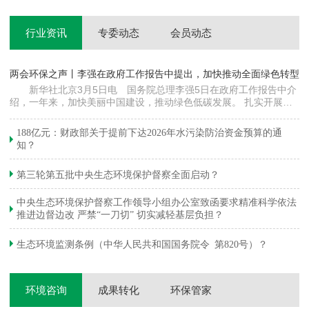
行业资讯
专委动态
会员动态
两会环保之声丨李强在政府工作报告中提出，加快推动全面绿色转型
科
新华社北京3月5日电 国务院总理李强5日在政府工作报告中介
绍，一年来，加快美丽中国建设，推动绿色低碳发展。 扎实开展大
郦
气污染防治提质增效行动，地级及以上城市细颗粒物（PM2.5）平均
质
浓度下降…
绿
188亿元：财政部关于提前下达2026年水污染防治资金预算的通
知？
第三轮第五批中央生态环境保护督察全面启动？
中央生态环境保护督察工作领导小组办公室致函要求精准科学依法
推进边督边改 严禁“一刀切” 切实减轻基层负担？
生态环境监测条例（中华人民共和国国务院令 第820号）？
环境咨询
成果转化
环保管家