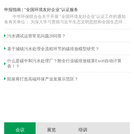
“
申报指南 | “全国环境友好企业”认证服务
高
中华环保联合会关于开展 “全国环境友好企业”认证工作的通知
各有关单位： 为深入学习贯彻习近平生态文明思想和全国生态环境
程
保护大会精神，加快推动发展方式绿色…
集
织
准
污水调试运营常见问题20问答？
生
基于城镇污水处理全流程环节的碳排放模型研究？
什么是碳中和污水处理厂？附全行业碳排放核算Excel自动计算
表！？
和
阳泉将打造高端环保产业发展示范区？
装
体
会议
展览
培训