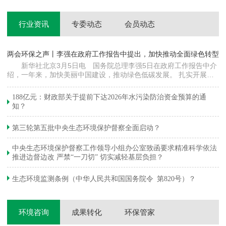
行业资讯
专委动态
会员动态
两会环保之声丨李强在政府工作报告中提出，加快推动全面绿色转型
科
新华社北京3月5日电 国务院总理李强5日在政府工作报告中介
绍，一年来，加快美丽中国建设，推动绿色低碳发展。 扎实开展大
郦
气污染防治提质增效行动，地级及以上城市细颗粒物（PM2.5）平均
质
浓度下降…
绿
188亿元：财政部关于提前下达2026年水污染防治资金预算的通
知？
第三轮第五批中央生态环境保护督察全面启动？
中央生态环境保护督察工作领导小组办公室致函要求精准科学依法
推进边督边改 严禁“一刀切” 切实减轻基层负担？
生态环境监测条例（中华人民共和国国务院令 第820号）？
环境咨询
成果转化
环保管家