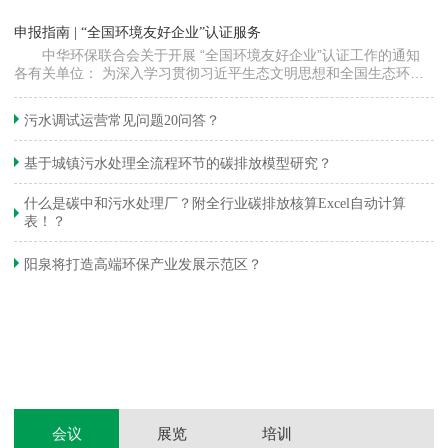
“
申报指南 | “全国环境友好企业”认证服务
高
中华环保联合会关于开展 “全国环境友好企业”认证工作的通知
各有关单位： 为深入学习贯彻习近平生态文明思想和全国生态环境
程
保护大会精神，加快推动发展方式绿色…
集
织
准
污水调试运营常见问题20问答？
生
基于城镇污水处理全流程环节的碳排放模型研究？
什么是碳中和污水处理厂？附全行业碳排放核算Excel自动计算
表！？
和
阳泉将打造高端环保产业发展示范区？
装
体
会议
展览
培训