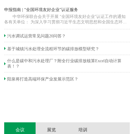
“
申报指南 | “全国环境友好企业”认证服务
高
中华环保联合会关于开展 “全国环境友好企业”认证工作的通知
各有关单位： 为深入学习贯彻习近平生态文明思想和全国生态环境
程
保护大会精神，加快推动发展方式绿色…
集
织
准
污水调试运营常见问题20问答？
生
基于城镇污水处理全流程环节的碳排放模型研究？
什么是碳中和污水处理厂？附全行业碳排放核算Excel自动计算
表！？
和
阳泉将打造高端环保产业发展示范区？
装
体
会议
展览
培训