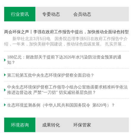
行业资讯
专委动态
会员动态
两会环保之声丨李强在政府工作报告中提出，加快推动全面绿色转型
科
新华社北京3月5日电 国务院总理李强5日在政府工作报告中介
绍，一年来，加快美丽中国建设，推动绿色低碳发展。 扎实开展大
郦
气污染防治提质增效行动，地级及以上城市细颗粒物（PM2.5）平均
质
浓度下降…
绿
188亿元：财政部关于提前下达2026年水污染防治资金预算的通
知？
第三轮第五批中央生态环境保护督察全面启动？
中央生态环境保护督察工作领导小组办公室致函要求精准科学依法
推进边督边改 严禁“一刀切” 切实减轻基层负担？
生态环境监测条例（中华人民共和国国务院令 第820号）？
环境咨询
成果转化
环保管家