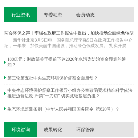
行业资讯
专委动态
会员动态
两会环保之声丨李强在政府工作报告中提出，加快推动全面绿色转型
科
新华社北京3月5日电 国务院总理李强5日在政府工作报告中介
绍，一年来，加快美丽中国建设，推动绿色低碳发展。 扎实开展大
郦
气污染防治提质增效行动，地级及以上城市细颗粒物（PM2.5）平均
质
浓度下降…
绿
188亿元：财政部关于提前下达2026年水污染防治资金预算的通
知？
第三轮第五批中央生态环境保护督察全面启动？
中央生态环境保护督察工作领导小组办公室致函要求精准科学依法
推进边督边改 严禁“一刀切” 切实减轻基层负担？
生态环境监测条例（中华人民共和国国务院令 第820号）？
环境咨询
成果转化
环保管家