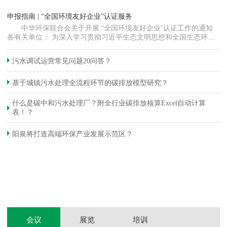
“
申报指南 | “全国环境友好企业”认证服务
高
中华环保联合会关于开展 “全国环境友好企业”认证工作的通知
各有关单位： 为深入学习贯彻习近平生态文明思想和全国生态环境
程
保护大会精神，加快推动发展方式绿色…
集
织
准
污水调试运营常见问题20问答？
生
基于城镇污水处理全流程环节的碳排放模型研究？
什么是碳中和污水处理厂？附全行业碳排放核算Excel自动计算
表！？
和
阳泉将打造高端环保产业发展示范区？
装
体
会议
展览
培训