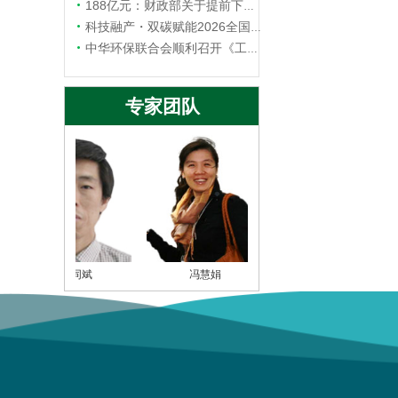
188亿元：财政部关于提前下达2026年水污染防治资金预算的通知
中华环保联合会关于《耐盐反…
科技融产・双碳赋能2026全国水科技大会在杭州圆满举办
中华环保联合会关于征集20…
中华环保联合会顺利召开《工业循环水智慧化运行维护指南 总则》等四项团体标准立项评审会
专家团队
陈同斌
冯慧娟
魏源送