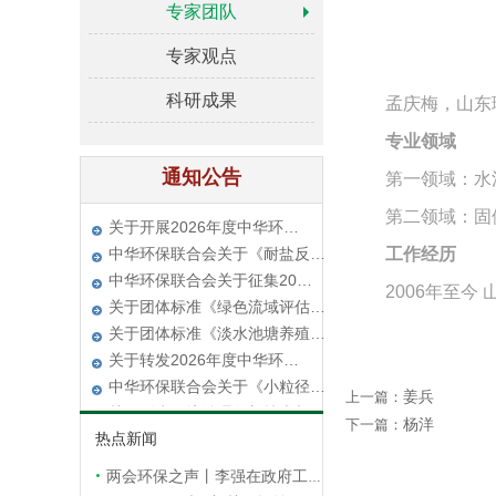
专家团队
关于团体标准《绿色流域评估…
专家观点
关于团体标准《淡水池塘养殖…
关于转发2026年度中华环…
科研成果
孟庆梅，山东
中华环保联合会关于《小粒径…
专业领域
关于《水环境治理创新技术与…
中华环保联合会关于召开“2…
通知公告
第一领域：水
第二轮通知|中华环保联合会…
第二领域：固
关于开展2026年度中华环…
中华环保联合会关于《耐盐反…
工作经历
中华环保联合会关于征集20…
2006年至今
关于团体标准《绿色流域评估…
关于团体标准《淡水池塘养殖…
关于转发2026年度中华环…
中华环保联合会关于《小粒径…
​姜兵
上一篇：
关于《水环境治理创新技术与…
​杨洋
下一篇：
热点新闻
中华环保联合会关于召开“2…
第二轮通知|中华环保联合会…
两会环保之声丨李强在政府工作报告中提出，加快推动全面绿色转型
关于开展2026年度中华环…