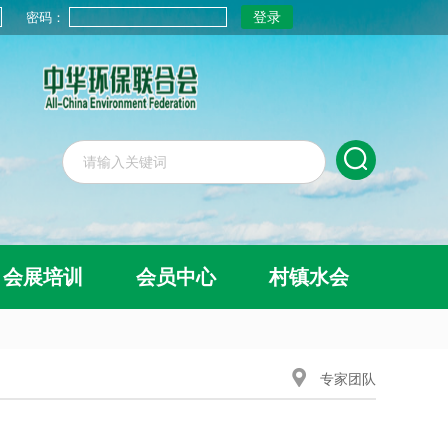
密码：
会展培训
会员中心
村镇水会
专家团队