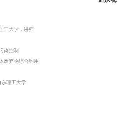
理工大学，讲师
污染控制
体废弃物综合利用
 山东理工大学