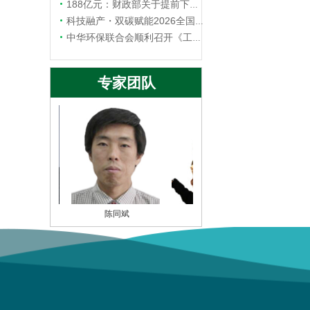
第二轮通知|中华环保联合会…
188亿元：财政部关于提前下达2026年水污染防治资金预算的通知
关于开展2026年度中华环…
科技融产・双碳赋能2026全国水科技大会在杭州圆满举办
中华环保联合会关于《耐盐反…
中华环保联合会顺利召开《工业循环水智慧化运行维护指南 总则》等四项团体标准立项评审会
中华环保联合会关于征集20…
专家团队
汪诚文
陈同斌
冯慧娟
魏