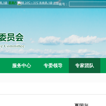
账号：
服务中心
专委领导
专家团队
夏国兴