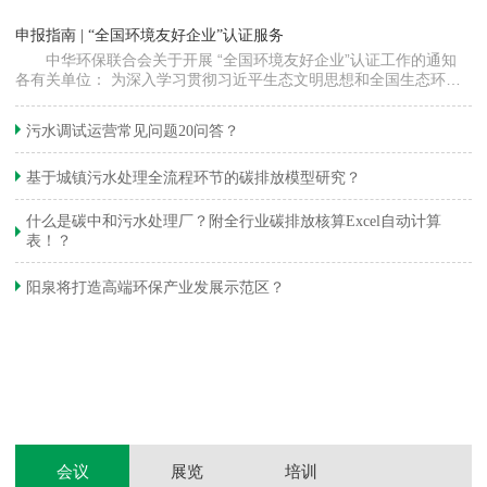
“
申报指南 | “全国环境友好企业”认证服务
高
中华环保联合会关于开展 “全国环境友好企业”认证工作的通知
各有关单位： 为深入学习贯彻习近平生态文明思想和全国生态环境
程
保护大会精神，加快推动发展方式绿色…
集
织
准
污水调试运营常见问题20问答？
生
基于城镇污水处理全流程环节的碳排放模型研究？
什么是碳中和污水处理厂？附全行业碳排放核算Excel自动计算
表！？
和
阳泉将打造高端环保产业发展示范区？
装
体
会议
展览
培训