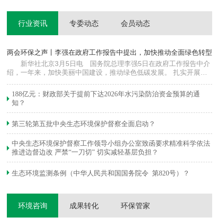
行业资讯
专委动态
会员动态
两会环保之声丨李强在政府工作报告中提出，加快推动全面绿色转型
科
新华社北京3月5日电 国务院总理李强5日在政府工作报告中介
绍，一年来，加快美丽中国建设，推动绿色低碳发展。 扎实开展大
郦
气污染防治提质增效行动，地级及以上城市细颗粒物（PM2.5）平均
质
浓度下降…
绿
188亿元：财政部关于提前下达2026年水污染防治资金预算的通
知？
第三轮第五批中央生态环境保护督察全面启动？
中央生态环境保护督察工作领导小组办公室致函要求精准科学依法
推进边督边改 严禁“一刀切” 切实减轻基层负担？
生态环境监测条例（中华人民共和国国务院令 第820号）？
环境咨询
成果转化
环保管家