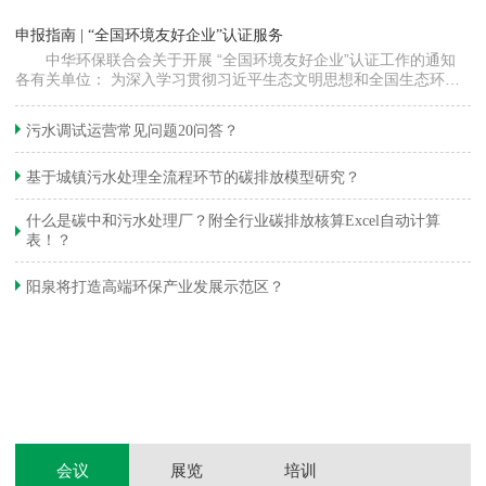
“
申报指南 | “全国环境友好企业”认证服务
高
中华环保联合会关于开展 “全国环境友好企业”认证工作的通知
各有关单位： 为深入学习贯彻习近平生态文明思想和全国生态环境
程
保护大会精神，加快推动发展方式绿色…
集
织
准
污水调试运营常见问题20问答？
生
基于城镇污水处理全流程环节的碳排放模型研究？
什么是碳中和污水处理厂？附全行业碳排放核算Excel自动计算
表！？
和
阳泉将打造高端环保产业发展示范区？
装
体
会议
展览
培训