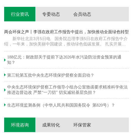
行业资讯
专委动态
会员动态
两会环保之声丨李强在政府工作报告中提出，加快推动全面绿色转型
科
新华社北京3月5日电 国务院总理李强5日在政府工作报告中介
绍，一年来，加快美丽中国建设，推动绿色低碳发展。 扎实开展大
郦
气污染防治提质增效行动，地级及以上城市细颗粒物（PM2.5）平均
质
浓度下降…
绿
188亿元：财政部关于提前下达2026年水污染防治资金预算的通
知？
第三轮第五批中央生态环境保护督察全面启动？
中央生态环境保护督察工作领导小组办公室致函要求精准科学依法
推进边督边改 严禁“一刀切” 切实减轻基层负担？
生态环境监测条例（中华人民共和国国务院令 第820号）？
环境咨询
成果转化
环保管家