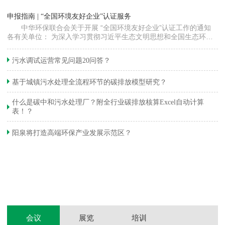
“
申报指南 | “全国环境友好企业”认证服务
高
中华环保联合会关于开展 “全国环境友好企业”认证工作的通知
各有关单位： 为深入学习贯彻习近平生态文明思想和全国生态环境
程
保护大会精神，加快推动发展方式绿色…
集
织
准
污水调试运营常见问题20问答？
生
基于城镇污水处理全流程环节的碳排放模型研究？
什么是碳中和污水处理厂？附全行业碳排放核算Excel自动计算
表！？
和
阳泉将打造高端环保产业发展示范区？
装
体
会议
展览
培训