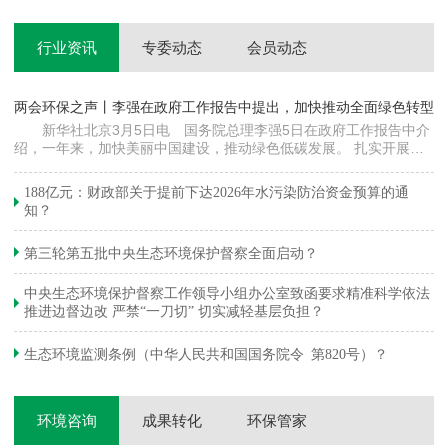
行业资讯
专委动态
会员动态
两会环保之声丨李强在政府工作报告中提出，加快推动全面绿色转型
科
新华社北京3月5日电 国务院总理李强5日在政府工作报告中介
绍，一年来，加快美丽中国建设，推动绿色低碳发展。 扎实开展大
郦
气污染防治提质增效行动，地级及以上城市细颗粒物（PM2.5）平均
质
浓度下降…
绿
188亿元：财政部关于提前下达2026年水污染防治资金预算的通
知？
第三轮第五批中央生态环境保护督察全面启动？
中央生态环境保护督察工作领导小组办公室致函要求精准科学依法
推进边督边改 严禁“一刀切” 切实减轻基层负担？
生态环境监测条例（中华人民共和国国务院令 第820号）？
环境咨询
成果转化
环保管家