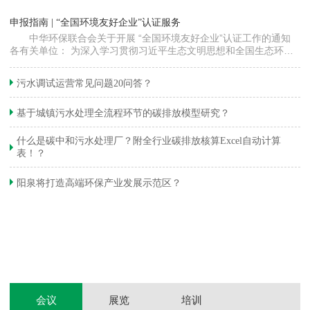
“
申报指南 | “全国环境友好企业”认证服务
高
中华环保联合会关于开展 “全国环境友好企业”认证工作的通知
各有关单位： 为深入学习贯彻习近平生态文明思想和全国生态环境
程
保护大会精神，加快推动发展方式绿色…
集
织
准
污水调试运营常见问题20问答？
生
基于城镇污水处理全流程环节的碳排放模型研究？
什么是碳中和污水处理厂？附全行业碳排放核算Excel自动计算
表！？
和
阳泉将打造高端环保产业发展示范区？
装
体
会议
展览
培训