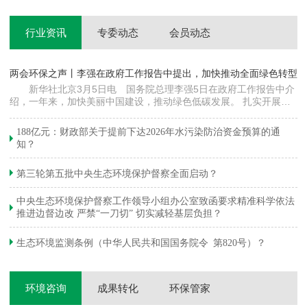
行业资讯
专委动态
会员动态
两会环保之声丨李强在政府工作报告中提出，加快推动全面绿色转型
科
新华社北京3月5日电 国务院总理李强5日在政府工作报告中介
绍，一年来，加快美丽中国建设，推动绿色低碳发展。 扎实开展大
郦
气污染防治提质增效行动，地级及以上城市细颗粒物（PM2.5）平均
质
浓度下降…
绿
188亿元：财政部关于提前下达2026年水污染防治资金预算的通
知？
第三轮第五批中央生态环境保护督察全面启动？
中央生态环境保护督察工作领导小组办公室致函要求精准科学依法
推进边督边改 严禁“一刀切” 切实减轻基层负担？
生态环境监测条例（中华人民共和国国务院令 第820号）？
环境咨询
成果转化
环保管家