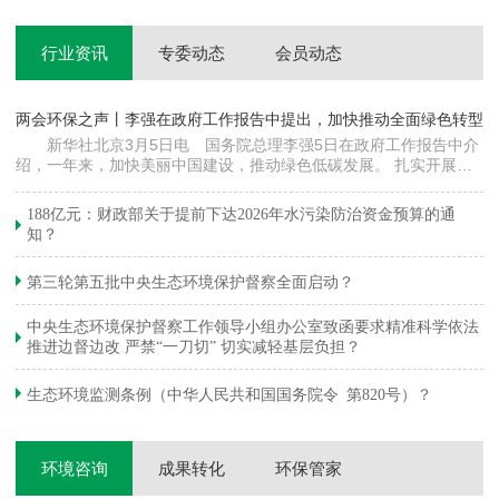
行业资讯
专委动态
会员动态
两会环保之声丨李强在政府工作报告中提出，加快推动全面绿色转型
科
新华社北京3月5日电 国务院总理李强5日在政府工作报告中介
绍，一年来，加快美丽中国建设，推动绿色低碳发展。 扎实开展大
郦
气污染防治提质增效行动，地级及以上城市细颗粒物（PM2.5）平均
质
浓度下降…
绿
188亿元：财政部关于提前下达2026年水污染防治资金预算的通
知？
第三轮第五批中央生态环境保护督察全面启动？
中央生态环境保护督察工作领导小组办公室致函要求精准科学依法
推进边督边改 严禁“一刀切” 切实减轻基层负担？
生态环境监测条例（中华人民共和国国务院令 第820号）？
环境咨询
成果转化
环保管家