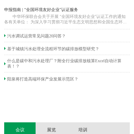
“
申报指南 | “全国环境友好企业”认证服务
高
中华环保联合会关于开展 “全国环境友好企业”认证工作的通知
各有关单位： 为深入学习贯彻习近平生态文明思想和全国生态环境
程
保护大会精神，加快推动发展方式绿色…
集
织
准
污水调试运营常见问题20问答？
生
基于城镇污水处理全流程环节的碳排放模型研究？
什么是碳中和污水处理厂？附全行业碳排放核算Excel自动计算
表！？
和
阳泉将打造高端环保产业发展示范区？
装
体
会议
展览
培训