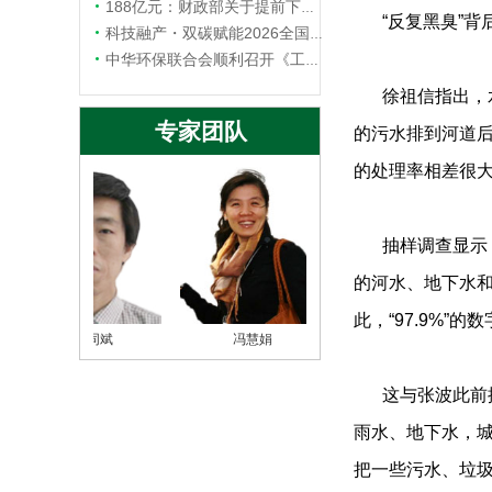
188亿元：财政部关于提前下达2026年水污染防治资金预算的通知
“反复黑臭”
中华环保联合会关于《耐盐反…
科技融产・双碳赋能2026全国水科技大会在杭州圆满举办
中华环保联合会关于征集20…
中华环保联合会顺利召开《工业循环水智慧化运行维护指南 总则》等四项团体标准立项评审会
徐祖信指出，
专家团队
的污水排到河道
的处理率相差很大
抽样调查显示
的河水、地下水
此，“97.9%
陈同斌
冯慧娟
魏源送
这与张波此前
雨水、地下水，
把一些污水、垃