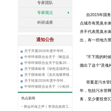
专家团队
关于团体标准《绿色流域评估…
专家观点
自2015年
关于团体标准《淡水池塘养殖…
关于转发2026年度中华环…
科研成果
点城市有黑臭水体1
中华环保联合会关于《小粒径…
并不代表黑臭水体
关于《水环境治理创新技术与…
中华环保联合会关于召开“2…
通知公告
出，有一些地方黑
第二轮通知|中华环保联合会…
关于开展2026年度中华环…
中华环保联合会关于《耐盐反…
“不下雨的时
中华环保联合会关于征集20…
抛出了这个“灵魂
关于团体标准《绿色流域评估…
关于团体标准《淡水池塘养殖…
关于转发2026年度中华环…
答案是污水管
中华环保联合会关于《小粒径…
年，包括污水管网
关于《水环境治理创新技术与…
热点新闻
中华环保联合会关于召开“2…
务，至少要投资3
第二轮通知|中华环保联合会…
两会环保之声丨李强在政府工作报告中提出，加快推动全面绿色转型
关于开展2026年度中华环…