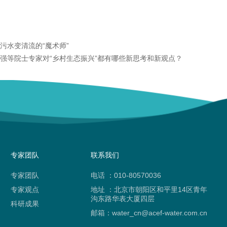
污水变清流的“魔术师”
强等院士专家对“乡村生态振兴”都有哪些新思考和新观点？
专家团队
联系我们
专家团队
电话 ：010-80570036
专家观点
地址 ：北京市朝阳区和平里14区青年
沟东路华表大厦四层
科研成果
邮箱：water_cn@acef-water.com.cn