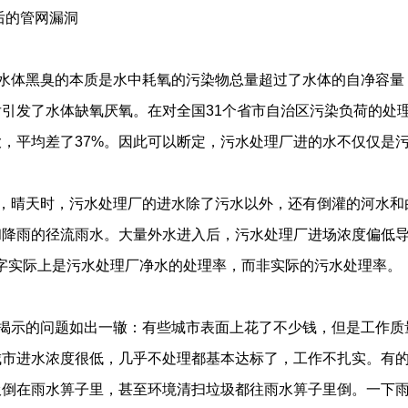
背后的管网漏洞
水体黑臭的本质是水中耗氧的污染物总量超过了水体的自净容量，
后引发了水体缺氧厌氧。在对全国31个省市自治区污染负荷的处
，平均差了37%。因此可以断定，污水处理厂进的水不仅仅是
，晴天时，污水处理厂的进水除了污水以外，还有倒灌的河水和
和降雨的径流雨水。大量外水进入后，污水处理厂进场浓度偏低
”的数字实际上是污水处理厂净水的处理率，而非实际的污水处理率。
强志民
李伟英
李 军
揭示的问题如出一辙：有些城市表面上花了不少钱，但是工作质
城市进水浓度很低，几乎不处理都基本达标了，工作不扎实。有
圾倒在雨水箅子里，甚至环境清扫垃圾都往雨水箅子里倒。一下雨